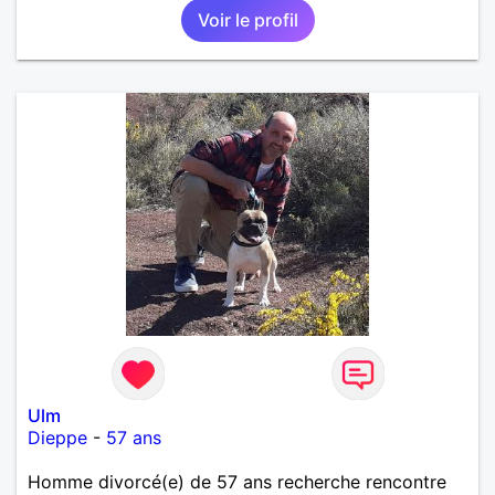
Voir le profil
fin de l 'année et libre de toute contrainte. Digne de
confiance à la femme qui voudras m 'en accorder
en toute sincérité. Pour le reste venez me découvrir
par un échange.
Ulm
Dieppe
-
57 ans
Homme divorcé(e) de 57 ans recherche rencontre