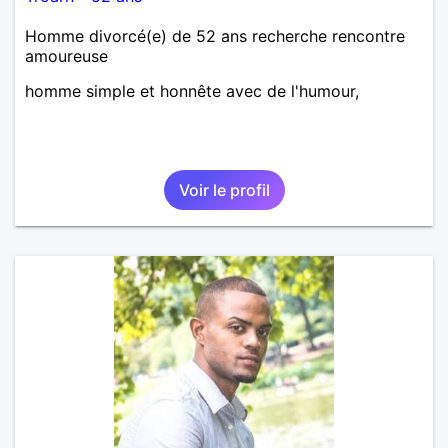
Homme divorcé(e) de 52 ans recherche rencontre
amoureuse
homme simple et honnête avec de l'humour,
Voir le profil