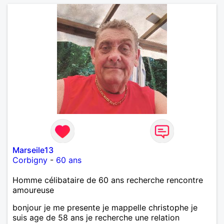
Marseile13
Corbigny
-
60 ans
Homme célibataire de 60 ans recherche rencontre
amoureuse
bonjour je me presente je mappelle christophe je
suis age de 58 ans je recherche une relation