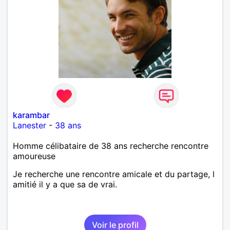
karambar
Lanester
-
38 ans
Homme célibataire de 38 ans recherche rencontre
amoureuse
Je recherche une rencontre amicale et du partage, l
amitié il y a que sa de vrai.
Voir le profil