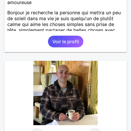
amoureuse
Bonjour je recherche la personne qui mettra un peu
de soleil dans ma vie je suis quelqu'un de plutôt
calme qui aime les choses simples sans prise de
tête, simplement partager de belles choses avec
une personne qui me ressemble .
Voir le profil