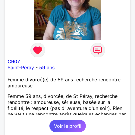
CR07
Saint-Péray
-
59 ans
Femme divorcé(e) de 59 ans recherche rencontre
amoureuse
Femme 59 ans, divorcée, de St Péray, recherche
rencontre : amoureuse, sérieuse, basée sur la
fidélité, le respect (pas d' aventure d'un soir). Rien
ne vaut une rencontre après quelques échanges par
messages pour savoir si il y a un feeling entre les
Voir le profil
deux et le désir de se revoir. Au plaisir de se
découvrir...