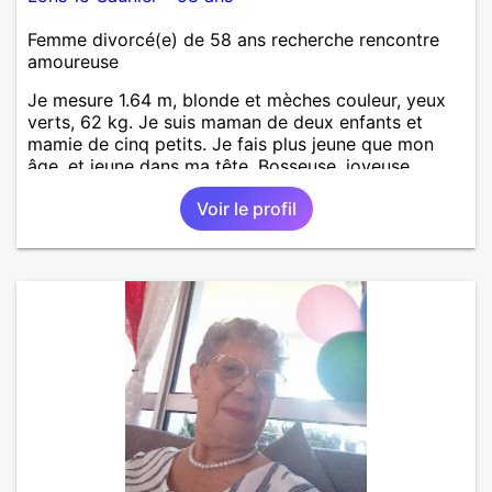
Femme divorcé(e) de 58 ans recherche rencontre
amoureuse
Je mesure 1.64 m, blonde et mèches couleur, yeux
verts, 62 kg. Je suis maman de deux enfants et
mamie de cinq petits. Je fais plus jeune que mon
âge, et jeune dans ma tête. Bosseuse, joyeuse,
sensible, bienveillante, aimant aller danser ou rester
Voir le profil
tranquille à la maison. Balades, bricolage... j'ai un
chien. Je suis AES de métier et j'exerce à mon
compte. PAT votre num merci.