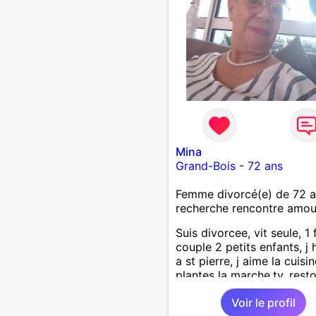
Mina
Grand-Bois
-
72 ans
Femme divorcé(e) de 72 
recherche rencontre amo
Suis divorcee, vit seule, 1 fi
couple 2 petits enfants, j 
a st pierre, j aime la cuisin
plantes la marche,tv, resto
voyages 1m65 68 kgse
Voir le profil