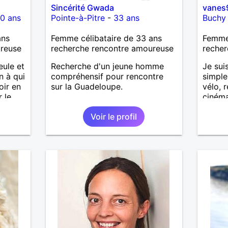
Sincérité Gwada
vanes
0 ans
Pointe-à-Pitre
-
33 ans
Buchy
ans
Femme célibataire de 33 ans
Femme 
ureuse
recherche rencontre amoureuse
recher
ule et
Recherche d'un jeune homme
Je sui
n à qui
compréhensif pour rencontre
simple
oir en
sur la Guadeloupe.
vélo, 
 le
cinéma
.
Voir le profil