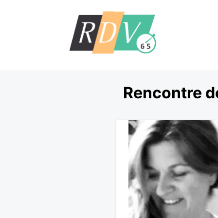
Rencontre d