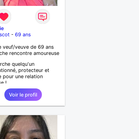
ie
scot
-
69 ans
 veuf/veuve de 69 ans
che rencontre amoureuse
rche quelqu'un
ntionné, protecteur et
e pour une relation
e !
Voir le profil