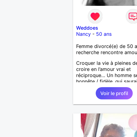
Weddoes
Nancy
-
50 ans
Femme divorcé(e) de 50 
recherche rencontre amo
Croquer la vie à pleines d
croire en l’amour vrai et
réciproque… Un homme sé
honnête / fidèle, qui saura
faire rire à nouveau, est le
Voir le profil
venu !