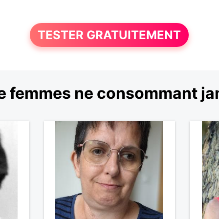
TESTER GRATUITEMENT
e femmes ne consommant jam