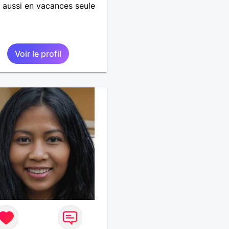
t aussi en vacances seule
Voir le profil