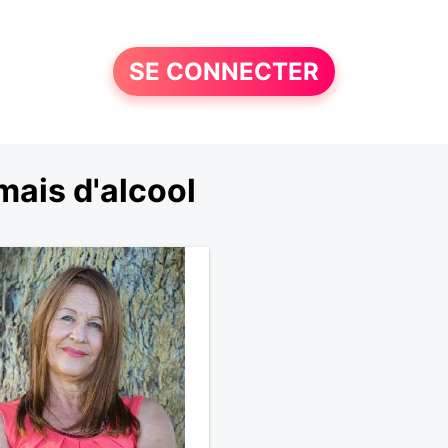
SE CONNECTER
ais d'alcool