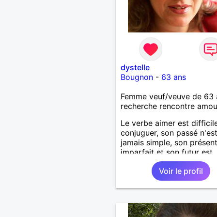
dystelle
Bougnon
-
63 ans
Femme veuf/veuve de 63 
recherche rencontre amo
Le verbe aimer est difficil
conjuguer, son passé n'es
jamais simple, son présent
imparfait et son futur est
conditionnel.
Voir le profil