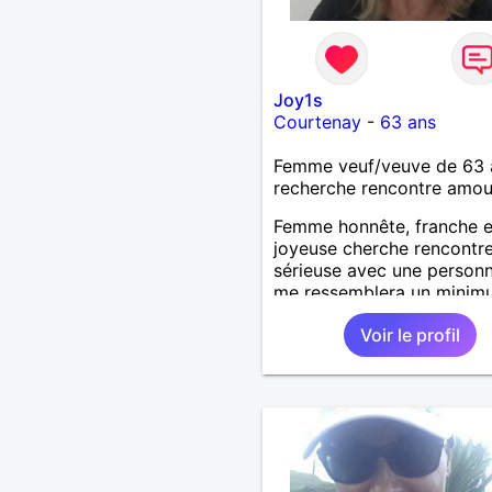
Joy1s
Courtenay
-
63 ans
Femme veuf/veuve de 63 
recherche rencontre amo
Femme honnête, franche e
joyeuse cherche rencontr
sérieuse avec une personn
me ressemblera un minimum
des défauts comme tout l
Voir le profil
monde et souhaite une vi
sereine dans une relation 
long terme.