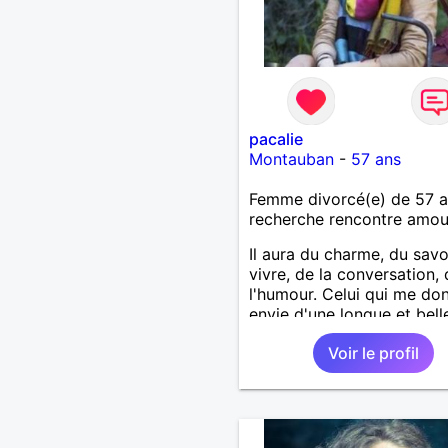
pacalie
Montauban
-
57 ans
Femme divorcé(e) de 57 
recherche rencontre amo
Il aura du charme, du savo
vivre, de la conversation,
l'humour. Celui qui me do
envie d'une longue et bell
histoire.
Voir le profil