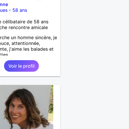
nne
gues
-
58 ans
célibataire de 58 ans
che rencontre amicale
rche un homme sincère, je
ouce, attentionnée,
te, j'aime les balades et
ties.
Voir le profil