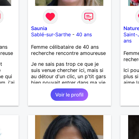
Saunia
Natur
Sablé-sur-Sarthe
-
40 ans
Saint
ans
ans
Femme célibataire de 40 ans
ureuse
recherche rencontre amoureuse
Femme 
recher
t
Je ne sais pas trop ce que je
e
suis venue chercher ici, mais si
Ici po
e qui
au détour d'un clic, un p'tit gars
plus si
. j'ai
bien pouvait entrer dans ma vie.
aime l
e
Voir le profil
e
sur du