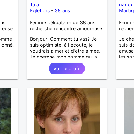
Tala
nanou
Egletons
-
38 ans
Marti
ans
Femme célibataire de 38 ans
Femme 
ureuse
recherche rencontre amoureuse
recher
 homme
Bonjour! Comment tu vas? Je
Je che
ionné,
suis optimiste, à l'écoute, je
suis d
voudrais aimer et d'etre aimée.
amusan
Je cherche mon homme qui a
les sor
38-48 ans. Aussi en Correse en
Voir le profil
préférence ou dans son alentour
vu que je travaille en CDI et je
ne peux pas souvent voyager
loin. Merci. Bon chance à tout le
monde.