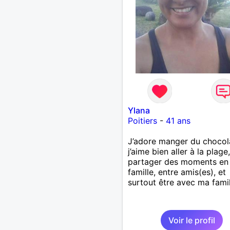
Ylana
Poitiers
-
41 ans
J’adore manger du chocol
j’aime bien aller à la plage,
partager des moments en
famille, entre amis(es), et
surtout être avec ma famil
Voir le profil