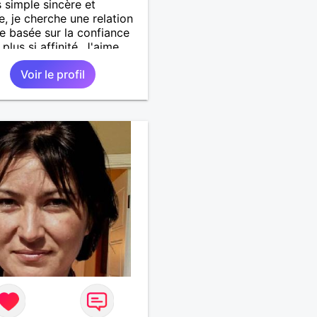
s simple sincère et
e, je cherche une relation
e basée sur la confiance
 plus si affinité. J'aime
oup voyager découvrir de
Voir le profil
ux horizons à deux, alors
oi pas !