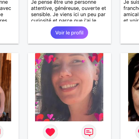
onne
Je pense être une personne
Je sui
 avec
attentive, généreuse, ouverte et
franch
me
sensible. Je viens ici un peu par
amical
res.
curiosité et parce que j'ai le
et voir
sentiment que de temps en
beauc
Voir le profil
temps, le destin à besoin d'un
nouvea
petit coup de pouce!
pourqu