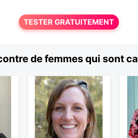
TESTER GRATUITEMENT
ontre de femmes qui sont c