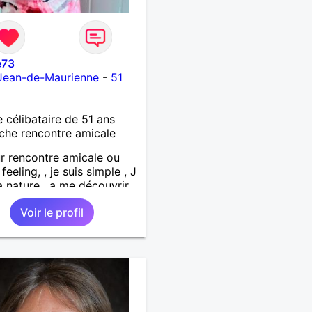
e73
-Jean-de-Maurienne
-
51
célibataire de 51 ans
che rencontre amicale
ur rencontre amicale ou
 feeling, , je suis simple , J
a nature , a me découvrir
Voir le profil