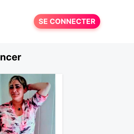
SE CONNECTER
ancer