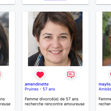
amendinette
maylis
Pruines
-
57 ans
Ambè
ans
Femme divorcé(e) de 57 ans
Femme 
ureuse
recherche rencontre amoureuse
recher