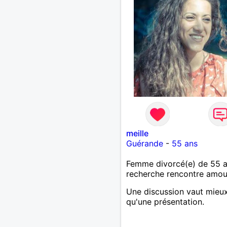
meille
Guérande
-
55 ans
Femme divorcé(e) de 55 
recherche rencontre amo
Une discussion vaut mieu
qu'une présentation.