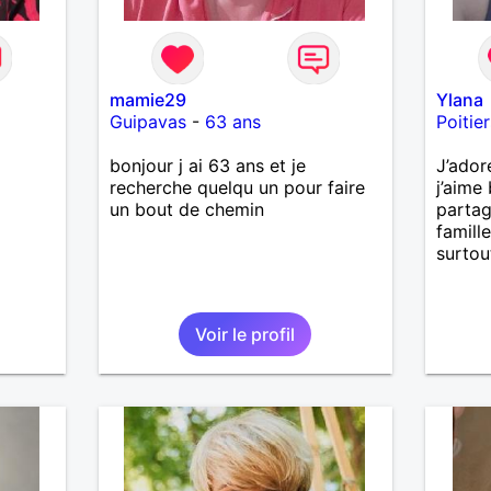
mamie29
Ylana
Guipavas
-
63 ans
Poitier
bonjour j ai 63 ans et je
J’ador
recherche quelqu un pour faire
j’aime 
un bout de chemin
parta
famille
surtou
Voir le profil