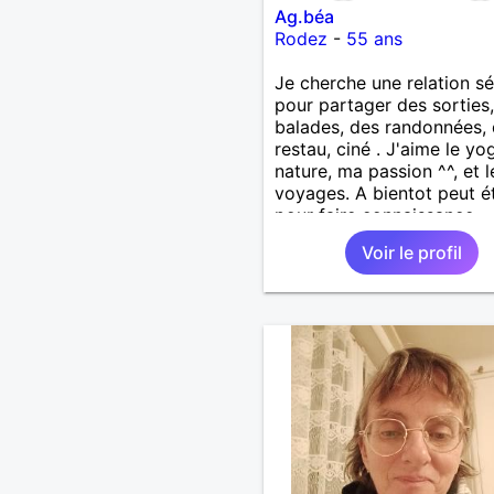
Ag.béa
Rodez
-
55 ans
Je cherche une relation sé
pour partager des sorties
balades, des randonnées,
restau, ciné . J'aime le yo
nature, ma passion ^^, et l
voyages. A bientot peut é
pour faire connaissance
Voir le profil