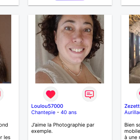
Loulou57000
Zezett
Chantepie
-
40 ans
Aurilla
lond
J’aime la Photographie par
Bien s
exemple.
mobile
r les
à une 