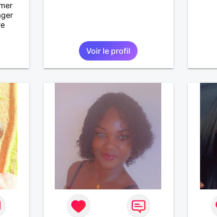
imer
ager
re
Voir le profil