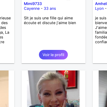
Mimi9733
Amhel
Cayenne
-
33 ans
Lyon
rieuse
Slt je suis une fille qui aime
je sui
, des
écoute et discute j'aime bien
bienve
 des
J'aime 
ga, La
familia
es
fondée
tre
confia
Voir le profil