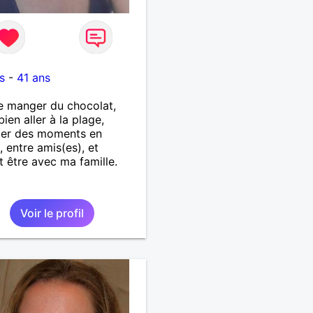
s
-
41 ans
e manger du chocolat,
bien aller à la plage,
ger des moments en
, entre amis(es), et
t être avec ma famille.
Voir le profil