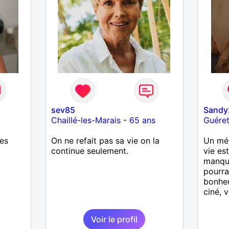
sev85
Sandy
Chaillé-les-Marais
-
65 ans
Guére
res
On ne refait pas sa vie on la
Un mét
continue seulement.
vie es
manqu
pourra
bonheu
ciné, 
Voir le profil