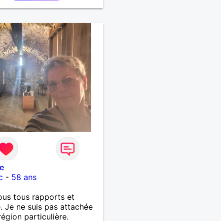
e
c
-
58 ans
ous tous rapports et
. Je ne suis pas attachée
région particulière.