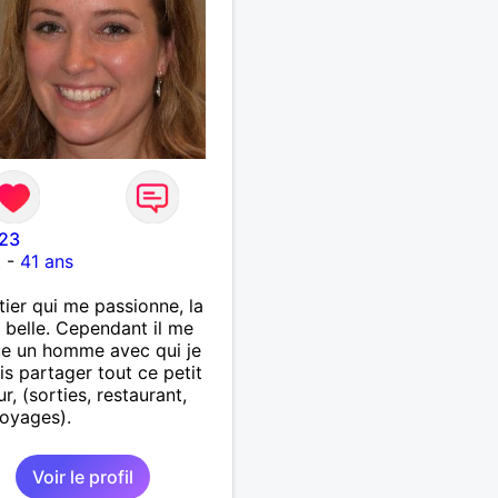
23
t
-
41 ans
ier qui me passionne, la
t belle. Cependant il me
e un homme avec qui je
is partager tout ce petit
r, (sorties, restaurant,
voyages).
Voir le profil