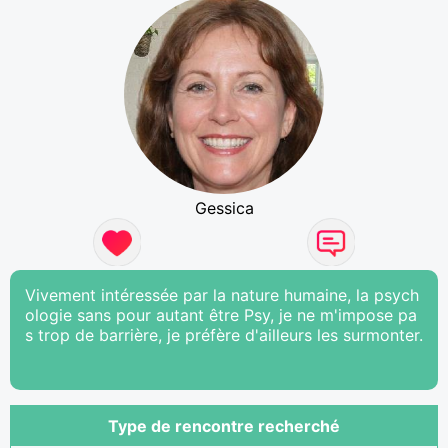
Gessica
Vivement intéressée par la nature humaine, la psych
ologie sans pour autant être Psy, je ne m'impose pa
s trop de barrière, je préfère d'ailleurs les surmonter.
Type de rencontre recherché