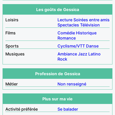
Les goûts de Gessica
Loisirs
Lecture
Soirées entre amis
Spectacles
Télévision
Films
Comédie
Historique
Romance
Sports
Cyclisme/VTT
Danse
Musiques
Ambiance
Jazz
Latino
Rock
Profession de Gessica
Métier
Non renseigné
Plus sur ma vie
Activité préférée
Se balader