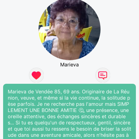
Marieva
Marieva de Vendée 85, 69 ans. Originaire de La Réu
nion, veuve, et même si la vie continue, la solitude p
èse parfois. Je ne recherche pas l'amour mais SIMP
LEMENT UNE BONNE AMITIE 🤔, une présence, une
oreille attentive, des échanges sincères et durable
s... Si tu es quelqu'un de respectueux, gentil, sincère
et que toi aussi tu ressens le besoin de briser la solit
ude dans une aventure amicale, alors n'hésite pas à