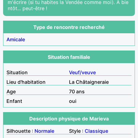
m'écrire (si tu habites la Vendée comme moi). A bie
ntôt... peut-être !
Type de rencontre recherché
Amicale
Situation familiale
Situation
Veuf/veuve
Lieu d'habitation
La Châtaigneraie
Age
70 ans
Enfant
oui
Description physique de Marieva
Silhouette :
Normale
Style :
Classique