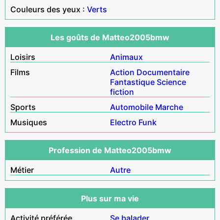
Couleurs des yeux :
Verts
Les goûts de Matteo2005bmw
Loisirs
Animaux
Films
Action
Documentaire
Fantastique
Science
fiction
Sports
Automobile
Marche
Musiques
Electro
Funk
Profession de Matteo2005bmw
Métier
Autre
Plus sur ma vie
Activité préférée
Se balader