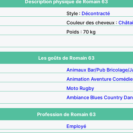
Description physique de Romain 63
Style :
Décontracté
Couleur des cheveux :
Châta
Poids : 70 kg
Les goûts de Romain 63
Animaux
Bar/Pub
Bricolage/J
Animation
Aventure
Comédie
Moto
Rugby
Ambiance
Blues
Country
Dan
Profession de Romain 63
Employé