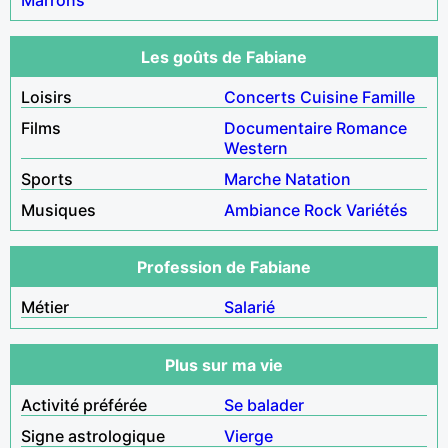
Les goûts de Fabiane
Loisirs
Concerts
Cuisine
Famille
Films
Documentaire
Romance
Western
Sports
Marche
Natation
Musiques
Ambiance
Rock
Variétés
Profession de Fabiane
Métier
Salarié
Plus sur ma vie
Activité préférée
Se balader
Signe astrologique
Vierge