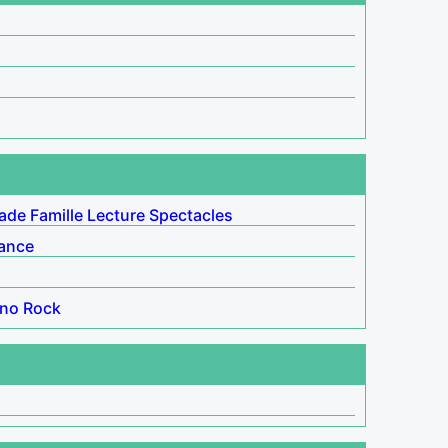
lade
Famille
Lecture
Spectacles
ance
ino
Rock