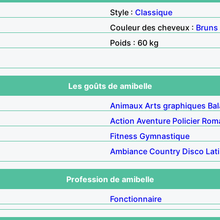
Style :
Classique
Couleur des cheveux :
Bruns
Poids : 60 kg
Les goûts de amibelle
Animaux
Arts graphiques
Ba
Action
Aventure
Policier
Rom
Fitness
Gymnastique
Ambiance
Country
Disco
Lat
Profession de amibelle
Fonctionnaire