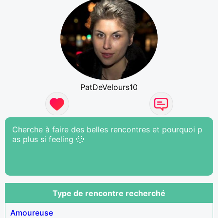
PatDeVelours10
Cherche à faire des belles rencontres et pourquoi p
as plus si feeling 🙂
Type de rencontre recherché
Amoureuse